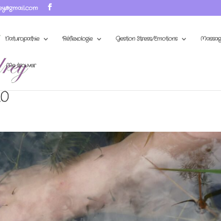
ey@gmail.com
Naturopathie
Réflexologie
Gestion Stress/Emotions
Massag
Me trouver
20