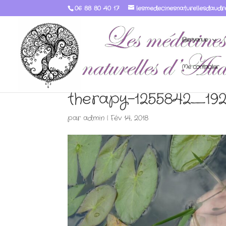
06 88 80 40 17
lesmedecinesnaturellesdaudr
Bienvenue
Me contacter
therapy-1255842_19
par
admin
|
Fév 14, 2018