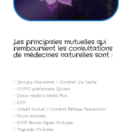
Les principales mutuelles qui
remboursent les consultations
de médecines naturelles sont :
– Groupe Assurema / Contrat Vie Verte
– CCMO partenaire Gicare
– Dolce medica Santé Plus
– ECA
– Crédit mutuel / Contrat Réflexe Prévention
– Novia mutuelle
– SMIP Rhone Alpes Mutuelle
– Myriade Mutuelle