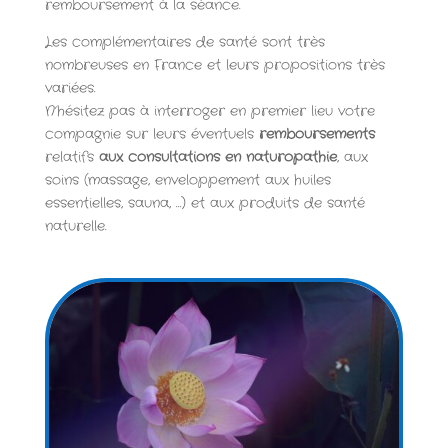
remboursement à la séance.
Les complémentaires de santé sont très
nombreuses en France et leurs propositions très
variées.
N’hésitez pas à interroger en premier lieu votre
compagnie sur leurs éventuels
remboursements
relatifs
aux consultations en naturopathie
, aux
soins (massage, enveloppement aux huiles
essentielles, sauna, …) et aux produits de santé
naturelle.