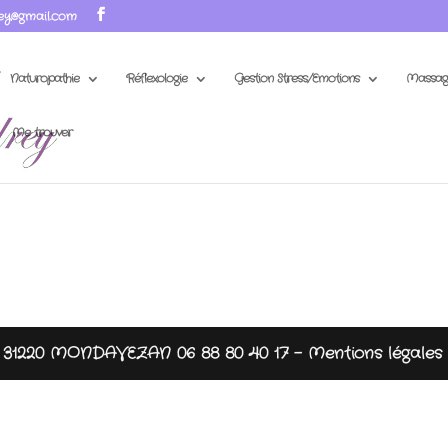
ey@gmail.com
Naturopathie
Réflexologie
Gestion Stress/Emotions
Massag
Me trouver
te 31220 MONDAVEZAN 06 88 80 40 17 -
Mentions légales