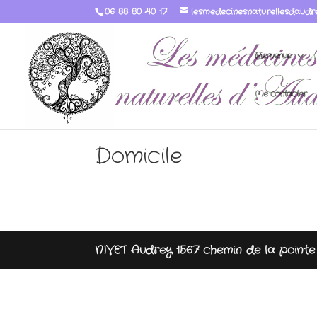
06 88 80 40 17
lesmedecinesnaturellesdaudr
Bienvenue
Me contacter
Domicile
NIVET Audrey 1567 chemin de la poin