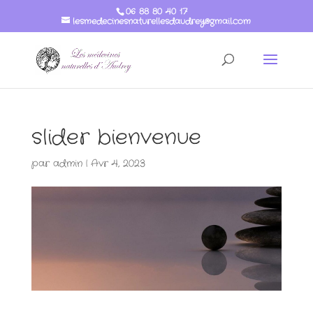
06 88 80 40 17
lesmedecinesnaturellesdaudrey@gmail.com
slider bienvenue
par
admin
|
Avr 4, 2023