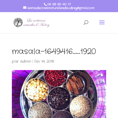
06 88 80 40 17
lesmedecinesnaturellesdaudrey@gmail.com
masala-1649416_1920
par
admin
|
Fév 14, 2018