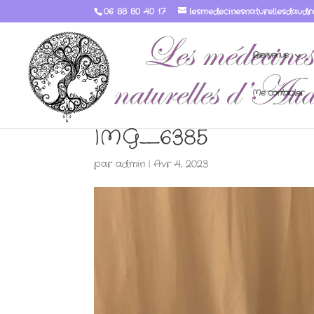
06 88 80 40 17
lesmedecinesnaturellesdaudr
Bienvenue
Me contacter
IMG_6385
par
admin
|
Avr 4, 2023