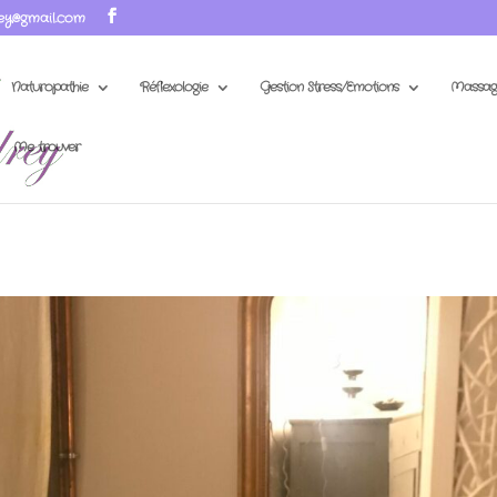
ey@gmail.com
Naturopathie
Réflexologie
Gestion Stress/Emotions
Massag
Me trouver