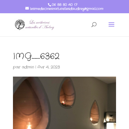
06 88 80 40 17
lesmedecinesnaturellesdaudrey@gmail.com
IMG_6362
par
admin
|
Avr 4, 2023