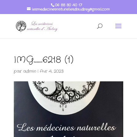
06 88 80 40 17
lesmedecinesnaturellesdaudrey@gmail.com
IMG_6218 (1)
par
admin
|
Avr 4, 2023