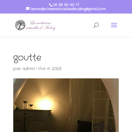
06 88 80 40 17
lesmedecinesnaturellesdaudrey@gmail.com
goutte
par
admin
|
Avr 4, 2023