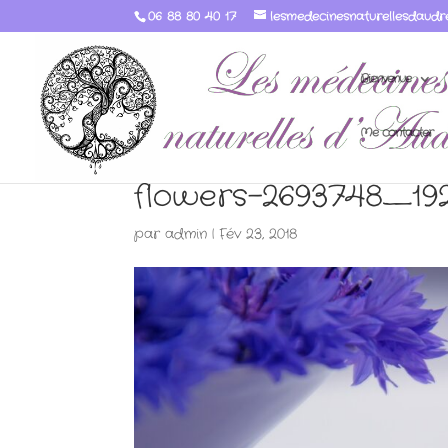
06 88 80 40 17
lesmedecinesnaturellesdaudr
Bienvenue
Me contacter
flowers-2693748_19
par
admin
|
Fév 23, 2018