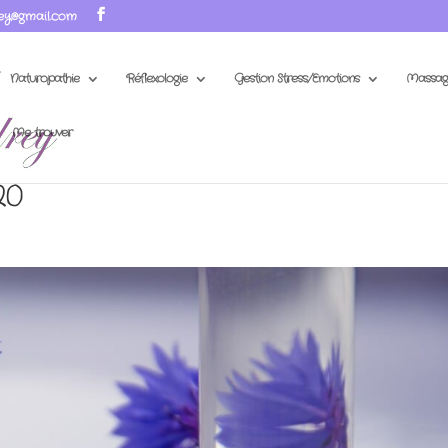
ey@gmail.com
Naturopathie
Réflexologie
Gestion Stress/Emotions
Massag
Me trouver
20