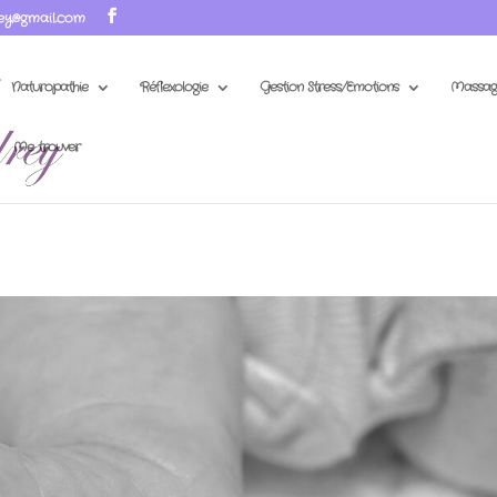
ey@gmail.com
Naturopathie
Réflexologie
Gestion Stress/Emotions
Massag
Me trouver