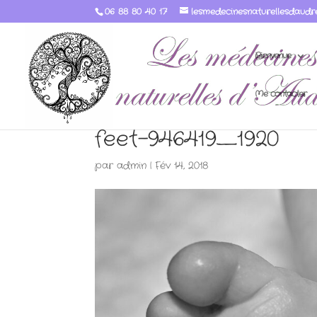
06 88 80 40 17
lesmedecinesnaturellesdaudr
Bienvenue
Me contacter
feet-946419_1920
par
admin
|
Fév 14, 2018