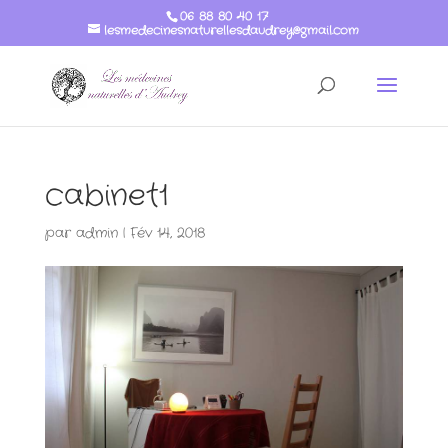
06 88 80 40 17
lesmedecinesnaturellesdaudrey@gmail.com
cabinet1
par
admin
|
Fév 14, 2018