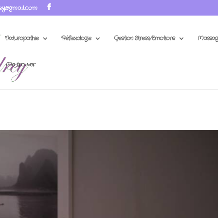
ey@gmail.com
Naturopathie
Réflexologie
Gestion Stress/Emotions
Massag
Me trouver