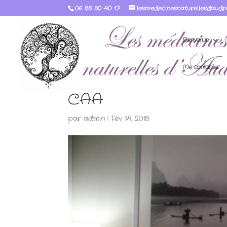
06 88 80 40 17
lesmedecinesnaturellesdaudr
Bienvenue
Me contacter
CAA
par
admin
|
Fév 14, 2018