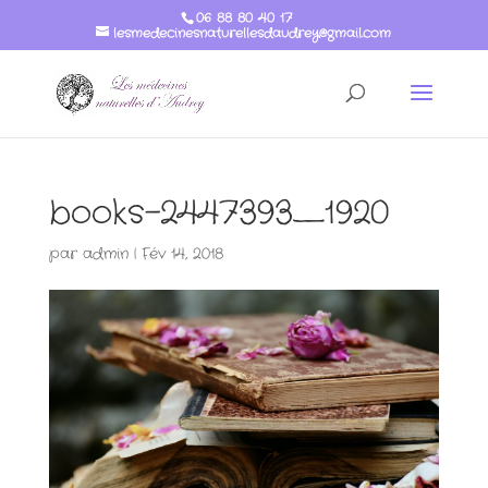
06 88 80 40 17
lesmedecinesnaturellesdaudrey@gmail.com
books-2447393_1920
par
admin
|
Fév 14, 2018