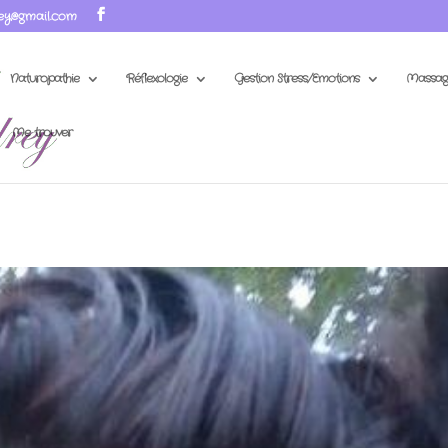
ey@gmail.com
Naturopathie
Réflexologie
Gestion Stress/Emotions
Massag
Me trouver