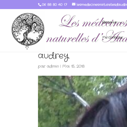
06 88 80 40 17
lesmedecinesnaturellesdaudr
Bienvenue
Me contacter
audrey
par
admin
|
Mai 15, 2018