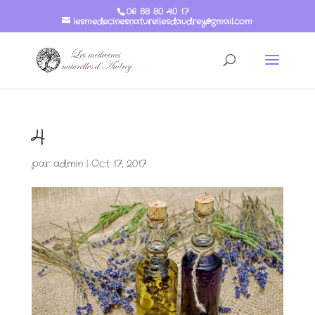
06 88 80 40 17
lesmedecinesnaturellesdaudrey@gmail.com
4
par
admin
|
Oct 17, 2017