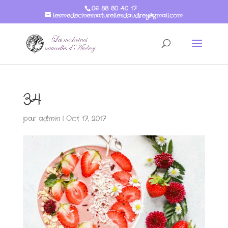
06 88 80 40 17
lesmedecinesnaturellesdaudrey@gmail.com
34
par
admin
|
Oct 17, 2017